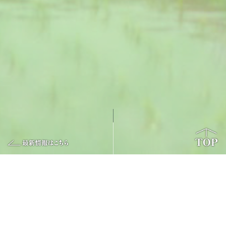
未来へ耕す池田米とは？
池田町は農業と深く結びつく「農村」。